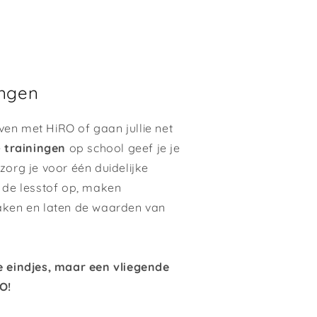
ingen
even met HiRO of gaan jullie net
e
trainingen
op school geef je je
org je voor één duidelijke
 de lesstof op, maken
aken en laten de waarden van
e eindjes, maar een vliegende
O!