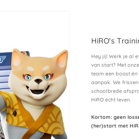
HiRO's Train
Hey jij! Werk je al 
van start? Met onz
team een boost én z
aanpak. We frissen
schoolbrede afspr
HiRO écht leven.
Kortom: geen loss
(her)start met HiR