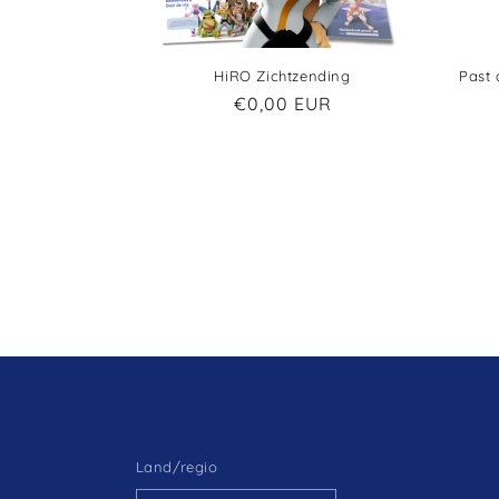
HiRO Zichtzending
Past
€0,00 EUR
Land/regio