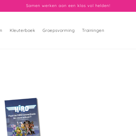
Samen werken aan een klas vol helden!
en
Kleuterboek
Groepsvorming
Trainingen